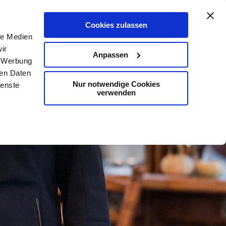
De
En
Kaart
Contact
Zoeken
Cookies zulassen
le Medien
ir
Anpassen
, Werbung
ren Daten
Nur notwendige Cookies
ienste
verwenden