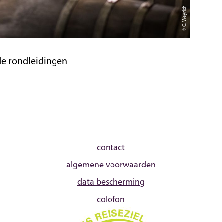
© G. Weyrich
de rondleidingen
contact
algemene voorwaarden
data bescherming
colofon