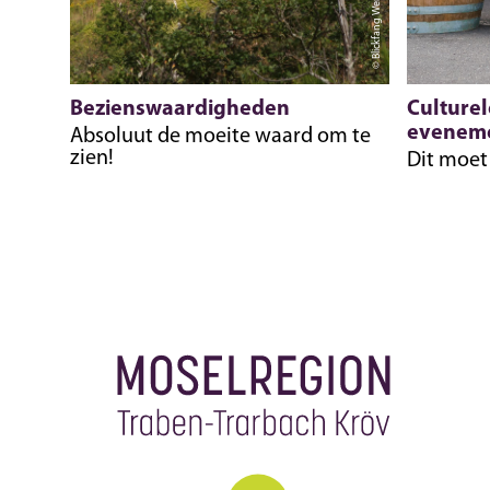
© Blickfang Werbung
Bezienswaardigheden
Culturel
evenem
Absoluut de moeite waard om te
zien!
Dit moe