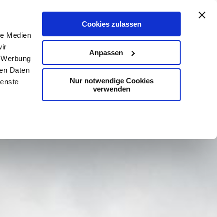
De
En
Nl
aart
Contact
Zoeken
Cookies zulassen
le Medien
ir
Anpassen
, Werbung
ren Daten
Nur notwendige Cookies
ienste
verwenden