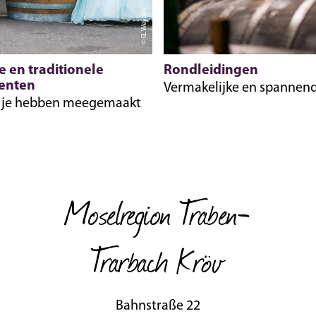
© G. Weyrich
e en traditionele
Rondleidingen
enten
Vermakelijke en spannen
t je hebben meegemaakt
Moselregion Traben-
Trarbach Kröv
Bahnstraße 22