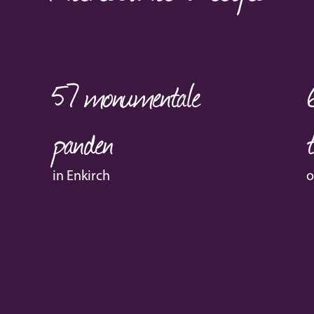
57
monumentale
panden
in Enkirch
o