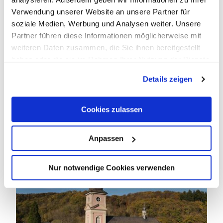
Verwendung unserer Website an unsere Partner für
soziale Medien, Werbung und Analysen weiter. Unsere
Partner führen diese Informationen möglicherweise mit
weiteren Daten zusammen, die Sie ihnen bereitgestellt
© Hegemann´s online_marketing
haben oder die sie im Rahmen Ihrer Nutzung der Dienste
gesammelt haben.
Details zeigen
Cookies zulassen
Burg
Ontmoetingsplaats Burg
Anpassen
Nur notwendige Cookies verwenden