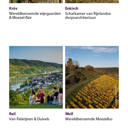
Kröv
Enkirch
Wereldberoemde wijngaarden
Schatkamer van Rijnlandse
& Moezel-flair
dorpsarchitectuur
© Sabrina Schneiders
© G.Weyrich
Reil
Wolf
Van Palatijnen & Duivels
Wereldberoemde Moezellus