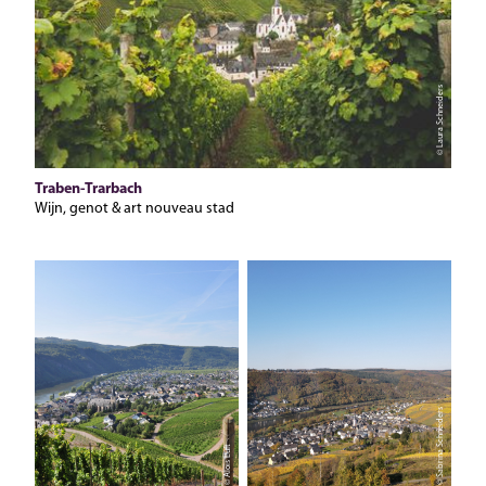
© Laura Schneiders
Traben-Trarbach
Wijn, genot & art nouveau stad
© Sabrina Schneiders
© Alois Luft