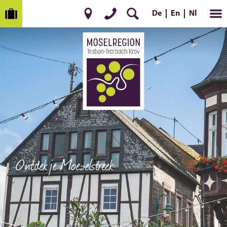
De
En
Nl
Ontdek je Moezelstreek