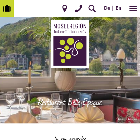
De
En
Restaurant Belle Epoque
© Reinhard Reinders
In een oogopslag