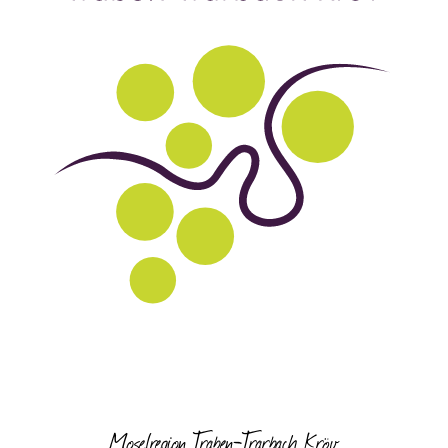
Moselregion Traben-Trarbach Kröv