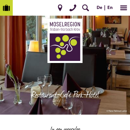
De
En
Restaurant-Café Park-Hotel
© Hans Helmut Lahm
In een oogopslag