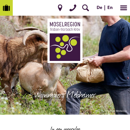
De
En
Wijnmakerij Melsheimer
© Weingut Melsheimer
In een oogopslag