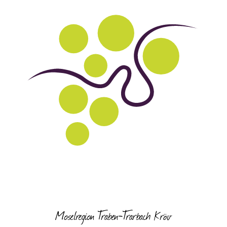
Moselregion Traben-Trarbach Kröv