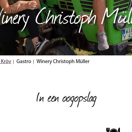
inery Christoph Müll
 Kröv
Gastro
Winery Christoph Müller
In een oogopslag