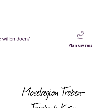
e willen doen?
Plan uw reis
Moselregion Traben-
Trarbach Kröv