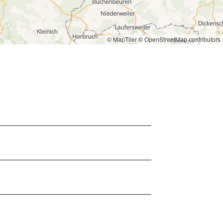
© MapTiler
© OpenStreetMap contributors