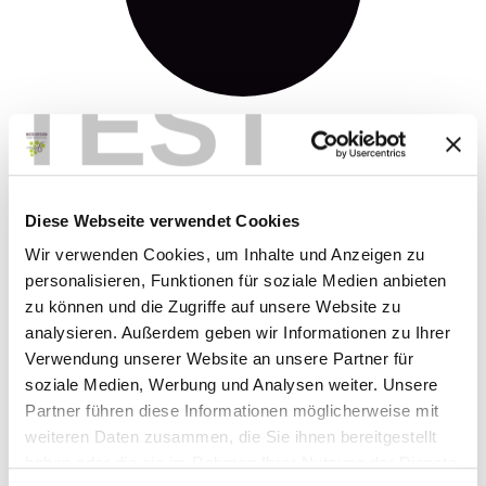
TEST
Spoor (80%)
Weg (15%)
Asfalt (5%)
Diese Webseite verwendet Cookies
Wir verwenden Cookies, um Inhalte und Anzeigen zu
personalisieren, Funktionen für soziale Medien anbieten
zu können und die Zugriffe auf unsere Website zu
analysieren. Außerdem geben wir Informationen zu Ihrer
Momenteel ter plaatse
Verwendung unserer Website an unsere Partner für
soziale Medien, Werbung und Analysen weiter. Unsere
Partner führen diese Informationen möglicherweise mit
weiteren Daten zusammen, die Sie ihnen bereitgestellt
haben oder die sie im Rahmen Ihrer Nutzung der Dienste
21 °C