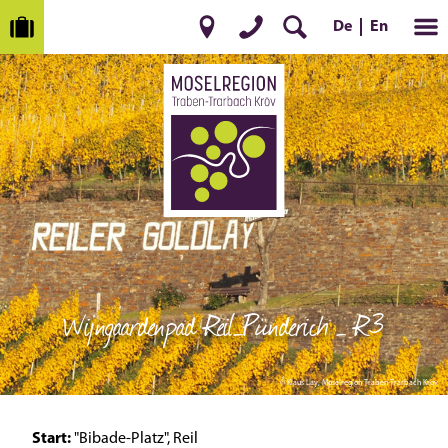
De
En
Wijngaardenpad Reil–Pünderich – R3
© Klaus Lay, Moselregion Traben-Trarbach Kröv
Start:
"Bibade-Platz", Reil